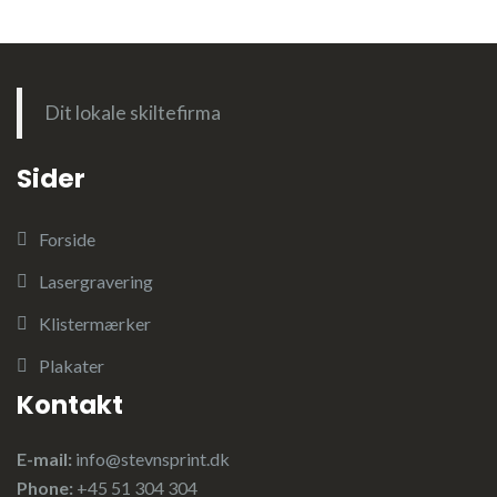
Dit lokale skiltefirma
Sider
Forside
Lasergravering
Klistermærker
Plakater
Kontakt
E-mail:
info@stevnsprint.dk
Phone:
+45 51 304 304